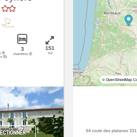
151
3
s
m2
chambres
s.
)
© OpenStreetMap Con
64 route des platanes 33
LECTIONNER