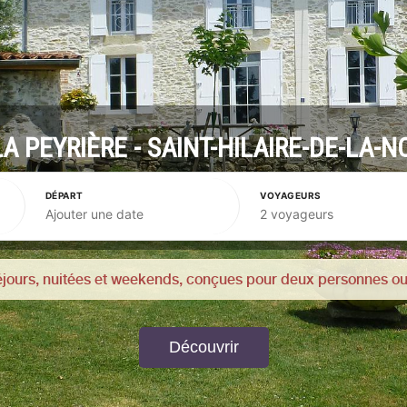
LA PEYRIÈRE - SAINT-HILAIRE-DE-LA-N
DÉPART
VOYAGEURS
Ajouter une date
2 voyageurs
séjours, nuitées et weekends, conçues pour deux personnes o
Découvrir