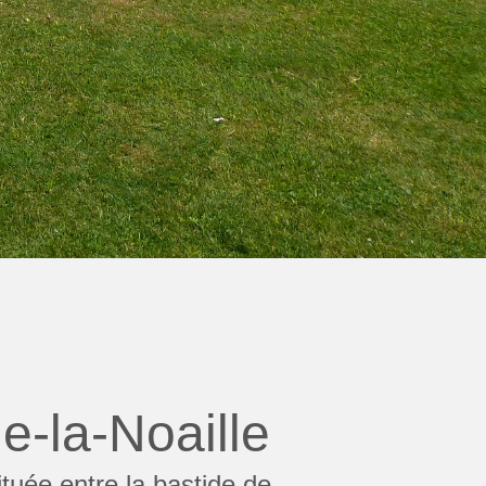
de-la-Noaille
uée entre la bastide de