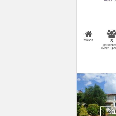
8
Maison
personne
(Maxi:
8
per
SÉ