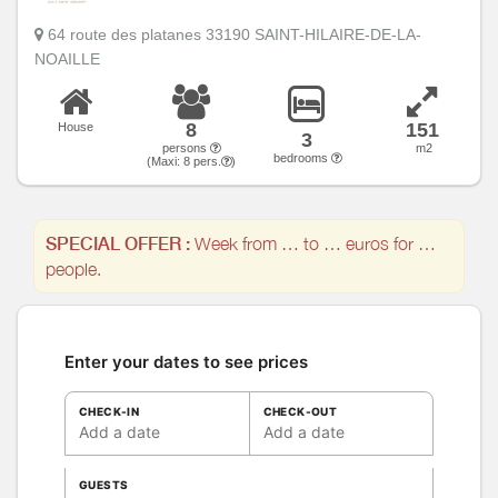
64 route des platanes 33190 SAINT-HILAIRE-DE-LA-
NOAILLE
8
151
House
3
persons
m2
bedrooms
(Maxi:
8
pers.
)
SPECIAL OFFER :
Week from … to … euros for …
people.
Enter your dates to see prices
CHECK-IN
CHECK-OUT
Add a date
Add a date
GUESTS