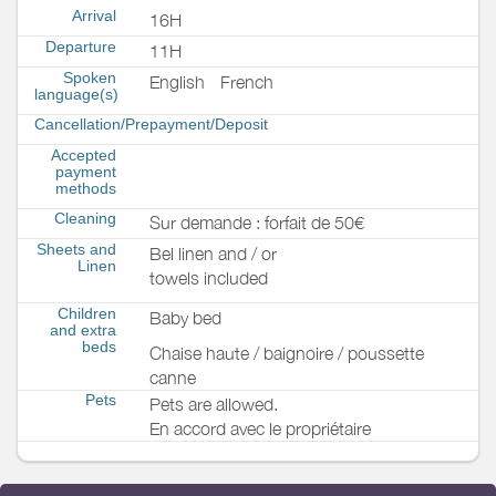
Arrival
16H
Departure
11H
Spoken
English
French
language(s)
Cancellation/Prepayment/Deposit
Accepted
payment
methods
Cleaning
Sur demande : forfait de 50€
Sheets and
Bel linen and / or
Linen
towels included
Children
Baby bed
and extra
beds
Chaise haute / baignoire / poussette
canne
Pets
Pets are allowed.
En accord avec le propriétaire