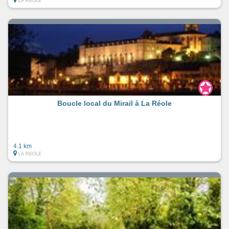
LA REOLE
Boucle local du Mirail à La Réole
4.1 km
LA REOLE