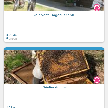
Voie verte Roger Lapébie
33.5 km
CREON
L'Atelier du miel
3.0 km