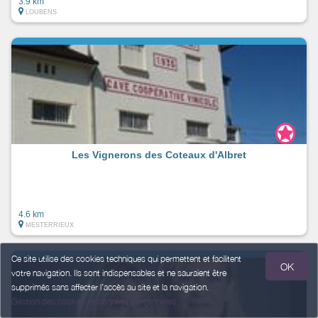
3.9 km
LOUBENS
Les Vignerons des Coteaux d'Albret
4.6 km
MESTERRIEUX
Ce site utilise des cookies techniques qui permettent et facilitent
OK
votre navigation. Ils sont indispensables et ne sauraient être
supprimés sans affecter l’accès au site et la navigation.
Gestion des cookies et données personnelles