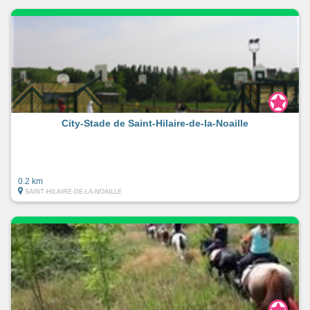
Cité fluviale millénaire à La Réole
Prieuré bénédictin du XVIIIème siècle (Hôtel de ville du
XIIème siècle)
City-Stade de Saint-Hilaire-de-la-Noaille
0.2 km
SAINT-HILAIRE-DE-LA-NOAILLE