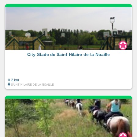
Cité fluviale millénaire à La Réole
Prieuré bénédictin du XVIIIème siècle (Hôtel de ville du
XIIème siècle)
City-Stade de Saint-Hilaire-de-la-Noaille
0.2 km
SAINT-HILAIRE-DE-LA-NOAILLE