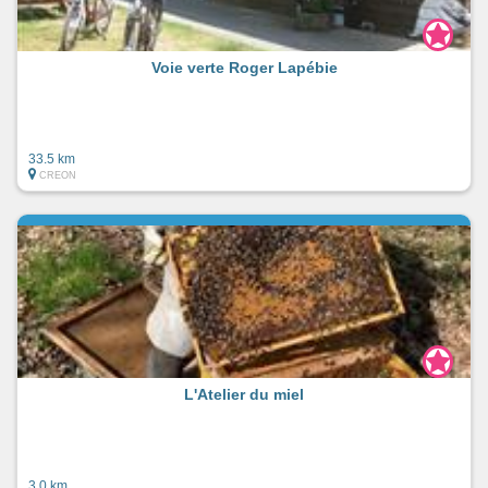
Voie verte Roger Lapébie
33.5 km
CREON
L'Atelier du miel
3.0 km