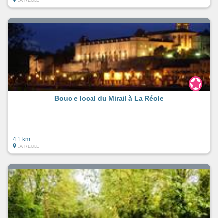
LA REOLE
Boucle local du Mirail à La Réole
4.1 km
LA REOLE