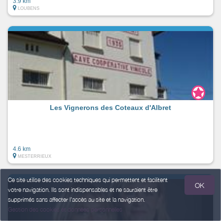
3.9 km
LOUBENS
Les Vignerons des Coteaux d'Albret
4.6 km
MESTERRIEUX
Ce site utilise des cookies techniques qui permettent et facilitent
OK
votre navigation. Ils sont indispensables et ne sauraient être
supprimés sans affecter l’accès au site et la navigation.
Gestion des cookies et données personnelles