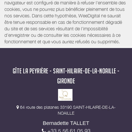
navigateur est configuré de manière à refuser l'ensemble des
cookies, vous ne pourrez plus bénéficier pleinement de tous
nos services. Dans cette hypothèse, WeeDigital ne saurait
être tenue responsable en cas de fonctionnement dégradé
du site et de ses services résultant de l’impossibilité
d’enregistrer ou de consulter les cookies nécessaires à ce
fonctionnement et que vous auriez refusés ou supprimés.
GÎTE LA PEYRIÈRE - SAINT-HILAIRE-DE-LA-NOAILLE -
GIRONDE
64 route des platanes 33190 SAINT-HILAIRE-DE-LA-
NOAILLE
Bernadette TALLET
+33 5 56 61 05 93